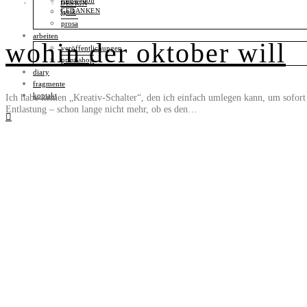
illustration
DESIGN
GEDANKEN
lyrik
prosa
arbeiten
wohin der oktober will
veröffentlichungen
print-shop
diary
fragmente
kontakt
Ich habe keinen „Kreativ-Schalter“, den ich einfach umlegen kann, um sofort
Entlastung – schon lange nicht mehr, ob es den…