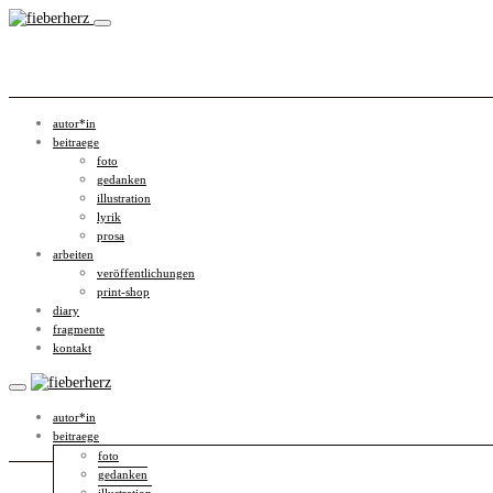
autor*in
beitraege
foto
gedanken
illustration
lyrik
prosa
arbeiten
veröffentlichungen
print-shop
diary
fragmente
kontakt
autor*in
beitraege
foto
gedanken