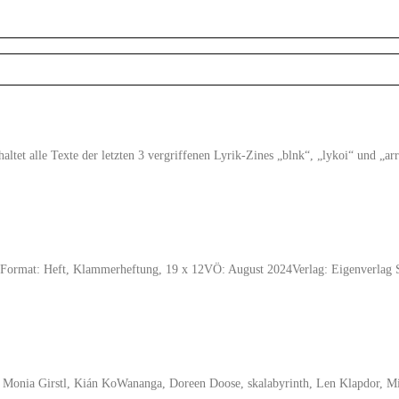
tet alle Texte der letzten 3 vergriffenen Lyrik-Zines „blnk“, „lykoi“ und „a
shka Format: Heft, Klammerheftung, 19 x 12VÖ: August 2024Verlag: Eigenverl
 Monia Girstl, Kián KoWananga, Doreen Doose, skalabyrinth, Len Klapdor, Mic