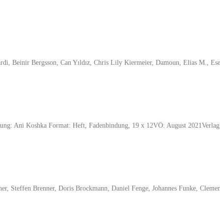
, Beinir Bergsson, Can Yıldız, Chris Lily Kiermeier, Damoun, Elias M., Eser
 Bindung: Ani Koshka Format: Heft, Fadenbindung, 19 x 12VÖ: August 2021Ver
iner, Steffen Brenner, Doris Brockmann, Daniel Fenge, Johannes Funke, Clemen