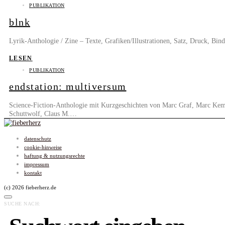
PUBLIKATION
blnk
Lyrik-Anthologie / Zine – Texte, Grafiken/Illustrationen, Satz, Druck,
LESEN
PUBLIKATION
endstation: multiversum
Science-Fiction-Anthologie mit Kurzgeschichten von Marc Graf, Marc Kemp
Schuttwolf, Claus M.…
datenschutz
cookie-hinweise
haftung & nutzungsrechte
impressum
kontakt
(c) 2026 fieberherz.de
SUCHE NACH: