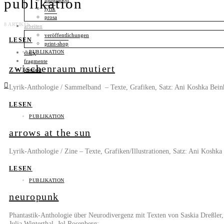
publikation
illustration
lyrik
prosa
8 ARTIKEL
arbeiten
veröffentlichungen
LESEN
print-shop
PUBLIKATION
diary
fragmente
zwischenraum mutiert
kontakt
Lyrik-Anthologie / Sammelband – Texte, Grafiken, Satz: Ani Koshka Beinhal
LESEN
PUBLIKATION
arrows at the sun
Lyrik-Anthologie / Zine – Texte, Grafiken/Illustrationen, Satz: Ani Ko
LESEN
PUBLIKATION
neuropunk
Phantastik-Anthologie über Neurodivergenz mit Texten von Saskia Dreßler,
Julia Winterthal, Jol Rosenberg;…