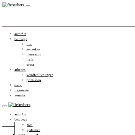
autor*in
beitraege
foto
gedanken
illustration
lyrik
prosa
arbeiten
veröffentlichungen
print-shop
diary
fragmente
kontakt
autor*in
beitraege
foto
gedanken